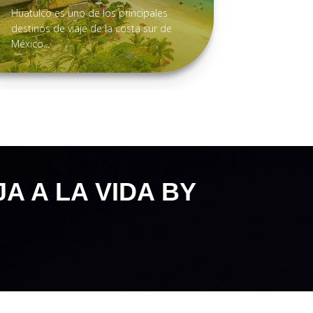
Huatulco es uno de los principales
Puerto Va
destinos de viaje de la costa sur de
que sorpr
México...
días...
A A LA VIDA BY