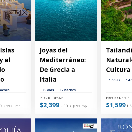
Islas
Joyas del
Tailandi
y el
Mediterráneo:
Natural
lo
De Grecia a
Cultura 
co
Italia
17 días
14 
noches
19 días
17 noches
PRECIO DESDE
PRECIO DESDE
$2,399
$1,599
D
USD
US
+ $999 imp.
+ $899 imp.