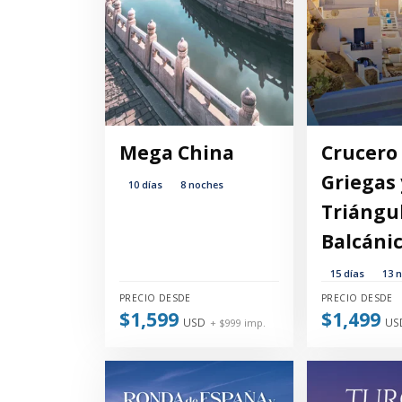
Mega China
Crucero 
Griegas 
10 días
8 noches
Triángu
Balcáni
15 días
13 
PRECIO DESDE
PRECIO DESDE
$1,599
$1,499
USD
US
+ $999 imp.