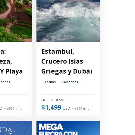
a:
Estambul,
eza,
Crucero Islas
Y Playa
Griegas y Dubái
noches
17 días
14 noches
PRECIO DESDE
$1,499
D
USD
+ $999 imp.
+ $999 imp.